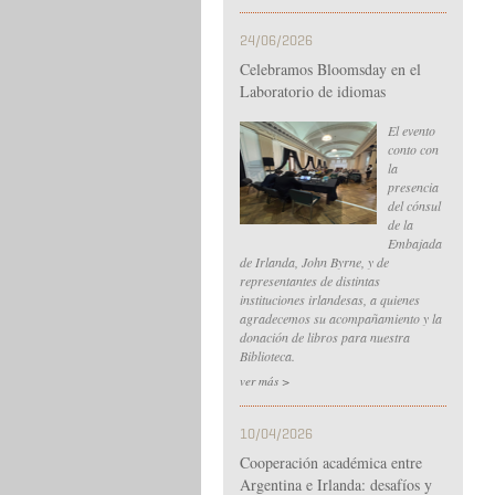
24/06/2026
Celebramos Bloomsday en el
Laboratorio de idiomas
El evento
conto con
la
presencia
del cónsul
de la
Embajada
de Irlanda, John Byrne, y de
representantes de distintas
instituciones irlandesas, a quienes
agradecemos su acompañamiento y la
donación de libros para nuestra
Biblioteca.
ver más >
10/04/2026
Cooperación académica entre
Argentina e Irlanda: desafíos y