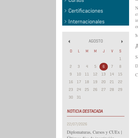
Cursos
N
Certificaciones
e
i
Internacionales
e
M
AGOSTO
«
»
D
L
M
M
J
V
S
S
1
D
2
3
4
5
6
7
8
9
10
11
12
13
14
15
C
16
17
18
19
20
21
22
23
24
25
26
27
28
29
30
31
NOTICIA DESTACADA
22/07/2026
Diplomaturas, Cursos y CUEx |