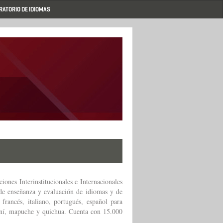
RATORIO DE IDIOMAS
iones Interinstitucionales e Internacionales
, de enseñanza y evaluación de idiomas y de
francés, italiano, portugués, español para
aní, mapuche y quichua. Cuenta con 15.000