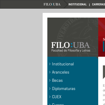
Pasar
INSTITUCIONAL
CARRERAS
al
contenido
principal
.
Institucional
Aranceles
Becas
E
Diplomaturas
d
i
CUEX
e
a