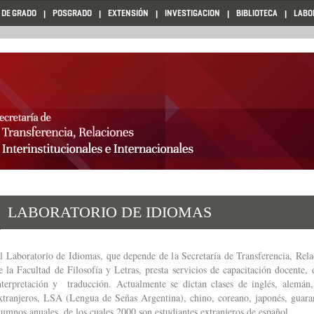
 DE GRADO
POSGRADO
EXTENSIÓN
INVESTIGACION
BIBLIOTECA
LABO
LABORATORIO DE IDIOMAS
l Laboratorio de Idiomas, que depende de la Secretaría de Transferencia, Relac
e la Facultad de Filosofía y Letras, presta servicios de capacitación docente
nterpretación y traducción. Actualmente se dictan clases de inglés, alemán, 
xtranjeros, LSA (Lengua de Señas Argentina), chino, coreano, japonés, guar
lumnos anuales, de los cuales 2000 son estudiantes extranjeros de español.