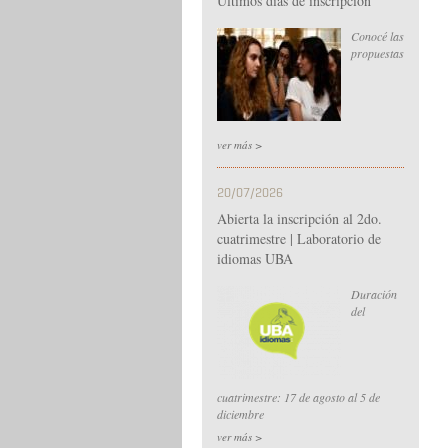
Últimos días de inscripción
Conocé las
propuestas
ver más >
20/07/2026
Abierta la inscripción al 2do.
cuatrimestre | Laboratorio de
idiomas UBA
Duración
del
cuatrimestre: 17 de agosto al 5 de
diciembre
ver más >