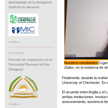
oportunidades de la Inteligencia
Artificial en educación
ver más >
07/04/2026
Convenio de cooperación con la
Universidad Nacional del Este
(Paraguay)
Finalmente, durante la mañan
University of Chichester
. En 
El acuerdo entre Anglia y el
ambas instituciones. Involuc
asesoramiento, asistencia técn
ver más >