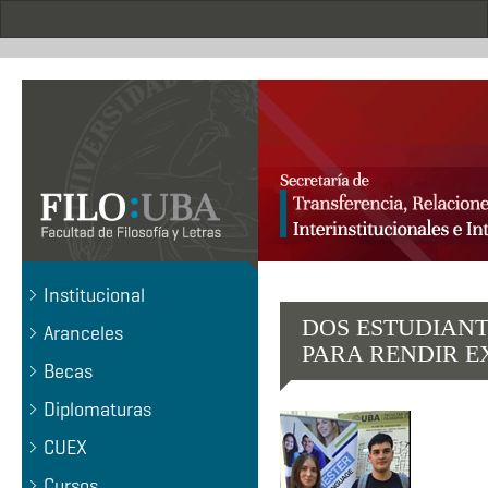
Pasar
al
contenido
principal
.
Institucional
DOS ESTUDIANT
Aranceles
PARA RENDIR 
Becas
Diplomaturas
CUEX
Cursos