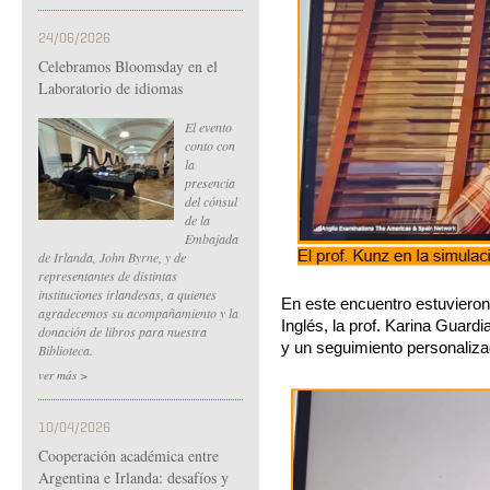
24/06/2026
Celebramos Bloomsday en el
Laboratorio de idiomas
El evento
conto con
la
presencia
del cónsul
de la
Embajada
de Irlanda, John Byrne, y de
representantes de distintas
instituciones irlandesas, a quienes
En este encuentro estuvieron
agradecemos su acompañamiento y la
Inglés, la prof. Karina Guardi
donación de libros para nuestra
y un seguimiento personalizad
Biblioteca.
ver más >
10/04/2026
Cooperación académica entre
Argentina e Irlanda: desafíos y