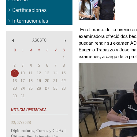
Certificaciones
Internacionales
En el marco del convenio entr
examinadora ofreció dos beca
AGOSTO
puedan rendir su examen ADV
«
»
Eugenio Trabazzo y Josefina S
D
L
M
M
J
V
S
exámenes, a cargo de la prof
1
2
3
4
5
6
7
8
9
10
11
12
13
14
15
16
17
18
19
20
21
22
23
24
25
26
27
28
29
30
31
NOTICIA DESTACADA
22/07/2026
Diplomaturas, Cursos y CUEx |
Últimos días de inscripción