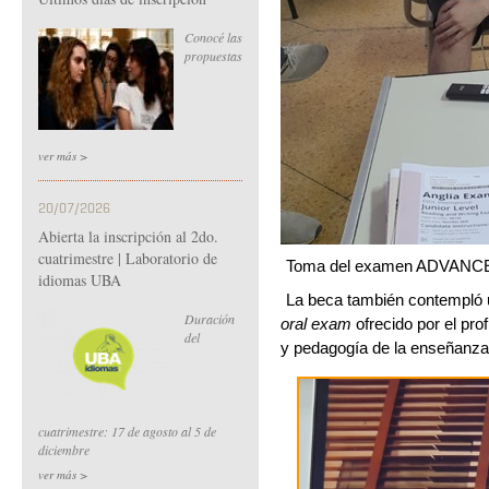
Conocé las
propuestas
ver más >
20/07/2026
Abierta la inscripción al 2do.
cuatrimestre | Laboratorio de
Toma del examen ADVANCED 
idiomas UBA
La beca también contempló u
Duración
oral exam
 ofrecido por el pr
del
y pedagogía de la enseñanza 
cuatrimestre: 17 de agosto al 5 de
diciembre
ver más >