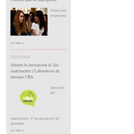
Conocé las
propuestas
ver más >
20/07/2026
Abierta la inscripción al 2do.
cuatrimestre | Laboratorio de
idiomas UBA
Duración
del
cuatrimestre: 17 de agosto al 5 de
diciembre
ver más >