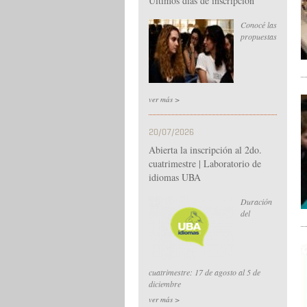
Últimos días de inscripción
Conocé las
propuestas
ver más >
20/07/2026
Abierta la inscripción al 2do.
cuatrimestre | Laboratorio de
idiomas UBA
Duración
del
cuatrimestre: 17 de agosto al 5 de
diciembre
ver más >