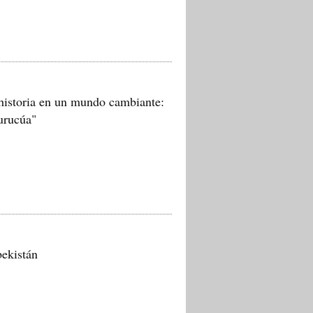
 historia en un mundo cambiante:
urucúa"
bekistán