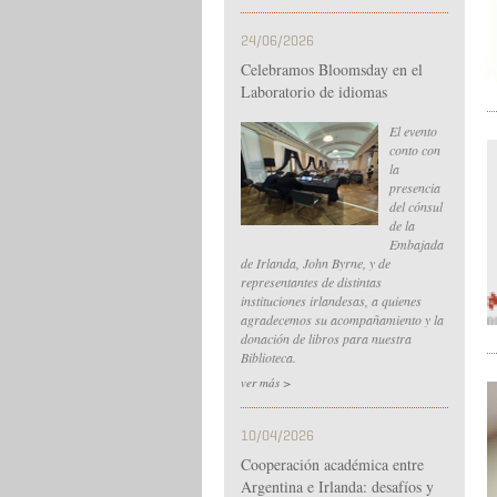
24/06/2026
Celebramos Bloomsday en el
Laboratorio de idiomas
El evento
conto con
la
presencia
del cónsul
de la
Embajada
de Irlanda, John Byrne, y de
representantes de distintas
instituciones irlandesas, a quienes
agradecemos su acompañamiento y la
donación de libros para nuestra
Biblioteca.
ver más >
10/04/2026
Cooperación académica entre
Argentina e Irlanda: desafíos y