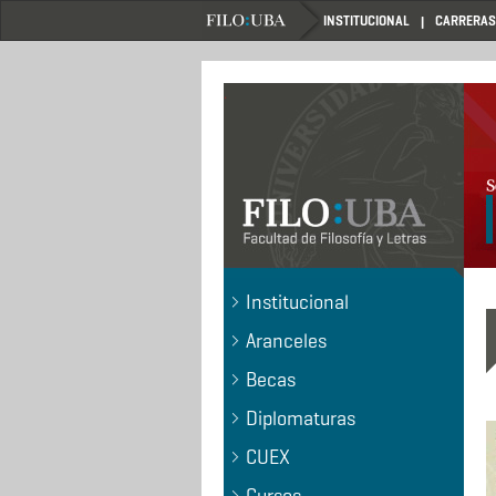
Pasar
INSTITUCIONAL
CARRERAS
al
contenido
principal
.
Institucional
Aranceles
Becas
Diplomaturas
CUEX